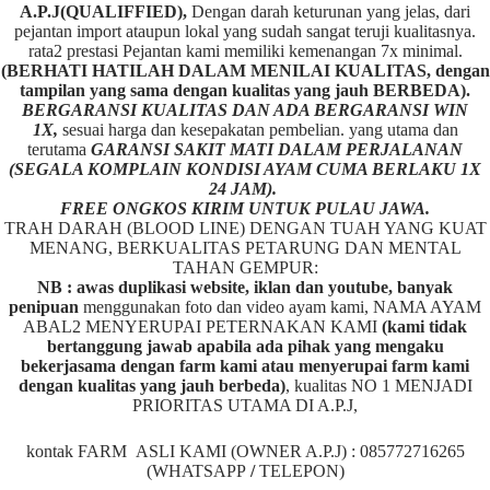
A.P.J(QUALIFFIED),
Dengan darah keturunan yang jelas, dari
pejantan import ataupun lokal yang sudah sangat teruji kualitasnya.
rata2 prestasi Pejantan kami memiliki kemenangan 7x minimal.
(BERHATI HATILAH DALAM MENILAI KUALITAS, dengan
tampilan yang sama dengan kualitas yang jauh BERBEDA).
BERGARANSI KUALITAS DAN ADA BERGARANSI WIN
1X,
sesuai harga dan kesepakatan pembelian. yang utama dan
terutama
GARANSI SAKIT MATI DALAM PERJALANAN
(SEGALA KOMPLAIN KONDISI AYAM CUMA BERLAKU 1X
24 JAM).
FREE ONGKOS KIRIM UNTUK PULAU JAWA.
TRAH DARAH (BLOOD LINE) DENGAN TUAH YANG KUAT
MENANG, BERKUALITAS PETARUNG DAN MENTAL
TAHAN GEMPUR:
NB : awas duplikasi website, iklan dan youtube, banyak
penipuan
menggunakan foto dan video ayam kami, NAMA AYAM
ABAL2 MENYERUPAI PETERNAKAN KAMI
(kami tidak
bertanggung jawab apabila ada pihak yang mengaku
bekerjasama dengan farm kami atau menyerupai farm kami
dengan kualitas yang jauh berbeda)
,
kualitas NO 1 MENJADI
PRIORITAS UTAMA DI A.P.J,
kontak FARM ASLI KAMI (OWNER A.P.J) : 085772716265
(WHATSAPP
/
TELEPON)