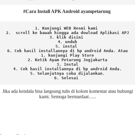
#Cara Install APK Android ayampetarung
1. Kunjungi WEB Resmi kami 
2.  scroll ke bawah hingga ada dowload Aplikasi APJ
3. klik disini 
4. unduh
5. instal 
6. Cek hasil installannya di hp android Anda. 
Atau

1. kunjungi Play Store

2. Ketik Ayam Petarung Jogjakarta

3. Instal

4. Cek hasil installannya di hp android Anda.

5. Selanjutnya coba dijalankan.

6. Selesai 
Jika ada kendala bisa langsung tulis di kolom komentar atau hubungi
kami. Semoga bermanfaat…..