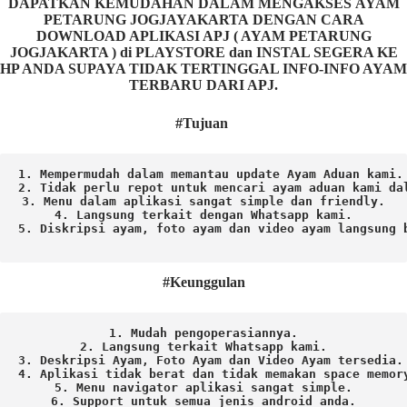
DAPATKAN KEMUDAHAN DALAM MENGAKSES AYAM
PETARUNG JOGJAYAKARTA DENGAN CARA
DOWNLOAD APLIKASI APJ ( AYAM PETARUNG
JOGJAKARTA ) di PLAYSTORE dan INSTAL SEGERA KE
HP ANDA SUPAYA TIDAK TERTINGGAL INFO-INFO AYAM
TERBARU DARI APJ.
#Tujuan
1. Mempermudah dalam memantau update Ayam Aduan kami.

2. Tidak perlu repot untuk mencari ayam aduan kami dal
3. Menu dalam aplikasi sangat simple dan friendly.

4. Langsung terkait dengan Whatsapp kami.

5. Diskripsi ayam, foto ayam dan video ayam langsung b
#Keunggulan
1. Mudah pengoperasiannya.
2. Langsung terkait Whatsapp kami.

3. Deskripsi Ayam, Foto Ayam dan Video Ayam tersedia.

4. Aplikasi tidak berat dan tidak memakan space memory
5. Menu navigator aplikasi sangat simple.

6. Support untuk semua jenis android anda.