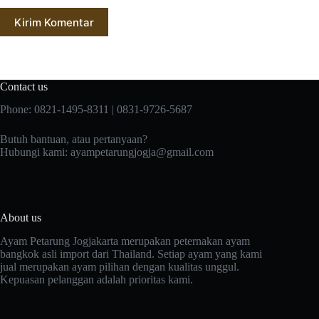
Kirim Komentar
Contact us
Phone: 0821-1495-8311 | 0831-9726-5687
Butuh bantuan, atau pertanyaan?
Hubungi kami:
ayampetarungjogja@gmail.com
About us
Ayam Petarung Jogjakarta merupakan peternakan ayam
bangkok asli import dari Thailand. Setiap ayam yang kami
jual merupakan ayam pilihan dengan kualitas unggul.
Kepuasan pelanggan adalah prioritas kami.