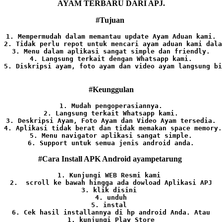
AYAM TERBARU DARI APJ.
#Tujuan
1. Mempermudah dalam memantau update Ayam Aduan kami.

2. Tidak perlu repot untuk mencari ayam aduan kami dala
3. Menu dalam aplikasi sangat simple dan friendly.

4. Langsung terkait dengan Whatsapp kami.

5. Diskripsi ayam, foto ayam dan video ayam langsung bi
#Keunggulan
1. Mudah pengoperasiannya.
2. Langsung terkait Whatsapp kami.

3. Deskripsi Ayam, Foto Ayam dan Video Ayam tersedia.

4. Aplikasi tidak berat dan tidak memakan space memory.

5. Menu navigator aplikasi sangat simple.

6. Support untuk semua jenis android anda.
#Cara Install APK Android ayampetarung
1. Kunjungi WEB Resmi kami 
2.  scroll ke bawah hingga ada dowload Aplikasi APJ
3. klik disini 
4. unduh
5. instal 
6. Cek hasil installannya di hp android Anda. 
Atau

1. kunjungi Play Store
