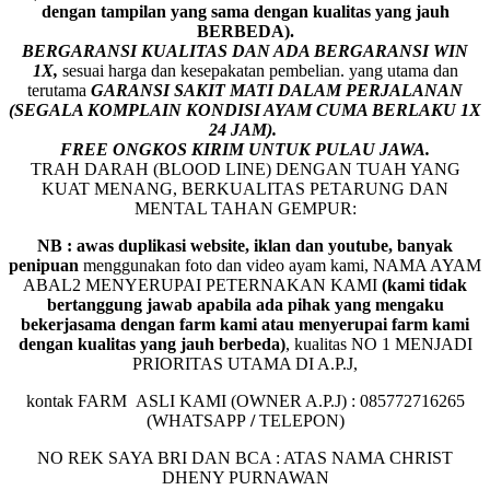
dengan tampilan yang sama dengan kualitas yang jauh
BERBEDA).
BERGARANSI KUALITAS DAN ADA BERGARANSI WIN
1X,
sesuai harga dan kesepakatan pembelian. yang utama dan
terutama
GARANSI SAKIT MATI DALAM PERJALANAN
(SEGALA KOMPLAIN KONDISI AYAM CUMA BERLAKU 1X
24 JAM).
FREE ONGKOS KIRIM UNTUK PULAU JAWA.
TRAH DARAH (BLOOD LINE) DENGAN TUAH YANG
KUAT MENANG, BERKUALITAS PETARUNG DAN
MENTAL TAHAN GEMPUR:
NB : awas duplikasi website, iklan dan youtube, banyak
penipuan
menggunakan foto dan video ayam kami, NAMA AYAM
ABAL2 MENYERUPAI PETERNAKAN KAMI
(kami tidak
bertanggung jawab apabila ada pihak yang mengaku
bekerjasama dengan farm kami atau menyerupai farm kami
dengan kualitas yang jauh berbeda)
,
kualitas NO 1 MENJADI
PRIORITAS UTAMA DI A.P.J,
kontak FARM ASLI KAMI (OWNER A.P.J) : 085772716265
(WHATSAPP
/
TELEPON)
NO REK SAYA BRI DAN BCA : ATAS NAMA CHRIST
DHENY PURNAWAN