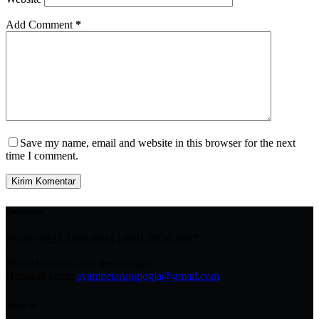
Add Comment
*
Save my name, email and website in this browser for the next
time I comment.
Kirim Komentar
Contact us
Phone: 0821-1495-8311 | 0831-9726-5687
Butuh bantuan, atau pertanyaan?
Hubungi kami:
ayampetarungjogja@gmail.com
About us