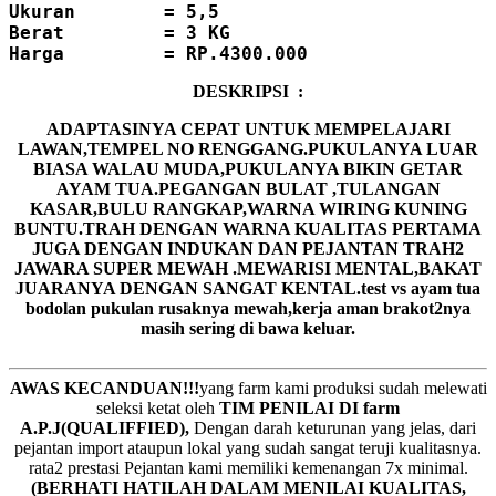
Ukuran        = 5,5

Berat         = 3 KG
DESKRIPSI :
ADAPTASINYA CEPAT UNTUK MEMPELAJARI
LAWAN,TEMPEL NO RENGGANG.PUKULANYA LUAR
BIASA WALAU MUDA,PUKULANYA BIKIN GETAR
AYAM TUA.PEGANGAN BULAT ,TULANGAN
KASAR,BULU RANGKAP,WARNA WIRING KUNING
BUNTU.TRAH DENGAN WARNA KUALITAS PERTAMA
JUGA DENGAN INDUKAN DAN PEJANTAN TRAH2
JAWARA SUPER MEWAH .MEWARISI MENTAL,BAKAT
JUARANYA DENGAN SANGAT KENTAL.test vs ayam tua
bodolan pukulan rusaknya mewah,kerja aman brakot2nya
masih sering di bawa keluar.
AWAS KECANDUAN!!!
yang farm kami produksi sudah melewati
seleksi ketat oleh
TIM
P
ENILAI DI farm
A.P.J(QUALIFFIED),
Dengan darah keturunan yang jelas, dari
pejantan import ataupun lokal yang sudah sangat teruji kualitasnya.
rata2 prestasi Pejantan kami memiliki kemenangan 7x minimal.
(BERHATI HATILAH DALAM MENILAI KUALITAS,