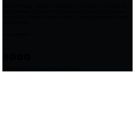
Ayam Petarung Jogjakarta merupakan peternakan ayam bangkok
asli import dari Thailand. Setiap ayam yang kami jual merupakan
ayam pilihan dengan kualitas unggul. Kepuasan pelanggan adalah
prioritas kami.
Payment Methode
Copyright © 2026 Ayam Petarung Jogja