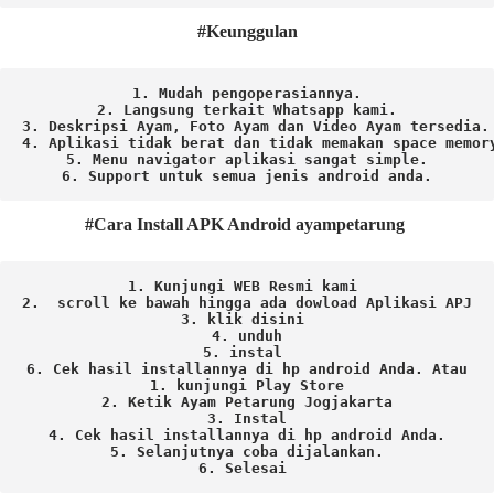
#Keunggulan
1. Mudah pengoperasiannya.
2. Langsung terkait Whatsapp kami.

3. Deskripsi Ayam, Foto Ayam dan Video Ayam tersedia.

4. Aplikasi tidak berat dan tidak memakan space memory
5. Menu navigator aplikasi sangat simple.

6. Support untuk semua jenis android anda.
#Cara Install APK Android ayampetarung
1. Kunjungi WEB Resmi kami 
2.  scroll ke bawah hingga ada dowload Aplikasi APJ
3. klik disini 
4. unduh
5. instal 
6. Cek hasil installannya di hp android Anda. 
Atau

1. kunjungi Play Store

2. Ketik Ayam Petarung Jogjakarta

3. Instal

4. Cek hasil installannya di hp android Anda.

5. Selanjutnya coba dijalankan.

6. Selesai 