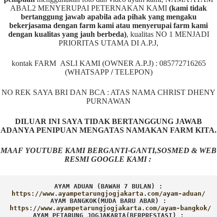
ABAL2 MENYERUPAI PETERNAKAN KAMI
(kami tidak
bertanggung jawab apabila ada pihak yang mengaku
bekerjasama dengan farm kami atau menyerupai farm kami
dengan kualitas yang jauh berbeda)
,
kualitas NO 1 MENJADI
PRIORITAS UTAMA DI A.P.J,
kontak FARM ASLI KAMI (OWNER A.P.J) : 085772716265
(WHATSAPP
/
TELEPON)
NO REK SAYA BRI DAN BCA : ATAS NAMA CHRIST DHENY
PURNAWAN
DILUAR INI SAYA TIDAK BERTANGGUNG JAWAB
ADANYA PENIPUAN MENGATAS NAMAKAN FARM KITA.
MAAF YOUTUBE KAMI BERGANTI-GANTI,SOSMED & WEB
RESMI GOOGLE KAMI :
AYAM ADUAN (BAWAH 7 BULAN) :
AYAM BANGKOK(MUDA BARU ABAR) :
AYAM PETARUNG JOGJAKARTA(BERPRESTASI) :