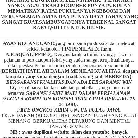
YANG GAGAL TRAH2 BOOMBER PUNYA PUKULAN
MEMATIKAN,RATA2 PUKULANYA NGEBOOM DAN
MERUSAK,MAIN AMAN DAN PUNYA DAYA TAHAN YANG
SANGAT KUAT.SAMBUNGAN2NYA TERKENAL SANGAT
RAPAT,SULIT UNTUK DIUSIR.
AWAS KECANDUAN!!!
yang farm kami produksi sudah melewati
seleksi ketat oleh
TIM
P
ENILAI DI farm
A.P.J(QUALIFFIED),
Dengan darah keturunan yang jelas, dari
pejantan import ataupun lokal yang sudah sangat teruji kualitasnya.
rata2 prestasi Pejantan kami memiliki kemenangan 7x minimal.
(BERHATI HATILAH DALAM MENILAI KUALITAS, dengan
tampilan yang sama dengan kualitas yang jauh BERBEDA).
BERGARANSI KUALITAS DAN ADA BERGARANSI WIN
1X,
sesuai harga dan kesepakatan pembelian. yang utama dan
terutama
GARANSI SAKIT MATI DALAM PERJALANAN
(SEGALA KOMPLAIN KONDISI AYAM CUMA BERLAKU 1X
24 JAM).
FREE ONGKOS KIRIM UNTUK PULAU JAWA.
TRAH DARAH (BLOOD LINE) DENGAN TUAH YANG KUAT
MENANG, BERKUALITAS PETARUNG DAN MENTAL
TAHAN GEMPUR:
NB : awas duplikasi website, iklan dan youtube, banyak
penipuan
menggunakan foto dan video ayam kami, NAMA AYAM