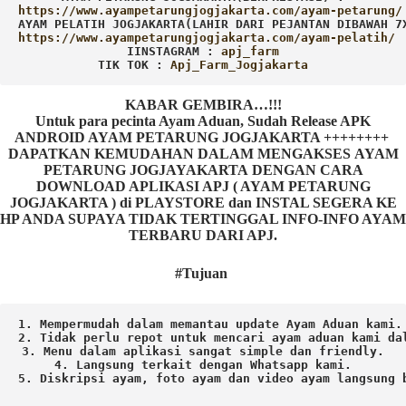
AYAM PELATIH JOGJAKARTA(LAHIR DARI PEJANTAN DIBAWAH 7
IINSTAGRAM : 
TIK TOK : 
Apj_Farm_Jogjakarta
KABAR GEMBIRA…!!!
Untuk para pecinta Ayam Aduan, Sudah Release APK
ANDROID AYAM PETARUNG JOGJAKARTA ++++++++
DAPATKAN KEMUDAHAN DALAM MENGAKSES AYAM
PETARUNG JOGJAYAKARTA DENGAN CARA
DOWNLOAD APLIKASI APJ ( AYAM PETARUNG
JOGJAKARTA ) di PLAYSTORE dan INSTAL SEGERA KE
HP ANDA SUPAYA TIDAK TERTINGGAL INFO-INFO AYAM
TERBARU DARI APJ.
#Tujuan
1. Mempermudah dalam memantau update Ayam Aduan kami.

2. Tidak perlu repot untuk mencari ayam aduan kami dal
3. Menu dalam aplikasi sangat simple dan friendly.

4. Langsung terkait dengan Whatsapp kami.

5. Diskripsi ayam, foto ayam dan video ayam langsung b