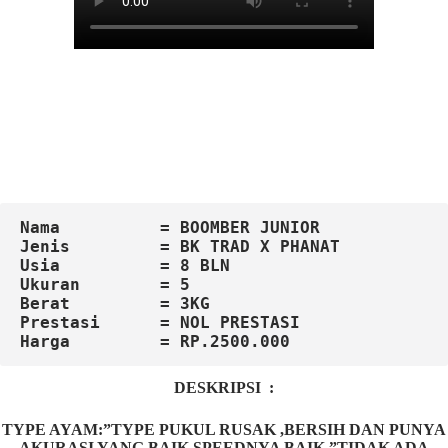
Nama          = BOOMBER JUNIOR
Jenis         = BK TRAD X PHANAT
Usia          = 8 BLN
Ukuran        = 5

Berat         = 3KG

Harga         = RP.2500.000
DESKRIPSI :
TYPE AYAM:”TYPE PUKUL RUSAK ,BERSIH DAN PUNYA
AKURASI YANG BAIK,SPEEDNYA BAIK.”TIDAK ADA