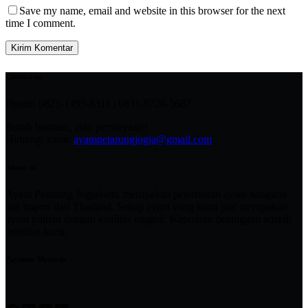
Save my name, email and website in this browser for the next
time I comment.
Kirim Komentar
Contact us
Phone: 0821-1495-8311 | 0831-9726-5687
Butuh bantuan, atau pertanyaan?
Hubungi kami:
ayampetarungjogja@gmail.com
About us
Ayam Petarung Jogjakarta merupakan peternakan ayam bangkok
asli import dari Thailand. Setiap ayam yang kami jual merupakan
ayam pilihan dengan kualitas unggul. Kepuasan pelanggan adalah
prioritas kami.
Payment Methode