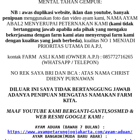
MENTAL TAHAN GEMPUR:
NB : awas duplikasi website, iklan dan youtube, banyak
penipuan
menggunakan foto dan video ayam kami, NAMA AYAM
ABAL2 MENYERUPAI PETERNAKAN KAMI
(kami tidak
bertanggung jawab apabila ada pihak yang mengaku
bekerjasama dengan farm kami atau menyerupai farm kami
dengan kualitas yang jauh berbeda)
,
kualitas NO 1 MENJADI
PRIORITAS UTAMA DI A.P.J,
kontak FARM ASLI KAMI (OWNER A.P.J) : 085772716265
(WHATSAPP
/
TELEPON)
NO REK SAYA BRI DAN BCA : ATAS NAMA CHRIST
DHENY PURNAWAN
DILUAR INI SAYA TIDAK BERTANGGUNG JAWAB
ADANYA PENIPUAN MENGATAS NAMAKAN FARM
KITA.
MAAF YOUTUBE KAMI BERGANTI-GANTI,SOSMED &
WEB RESMI GOOGLE KAMI :
AYAM ADUAN (BAWAH 7 BULAN) :
AYAM BANGKOK(MUDA BARU ABAR) :