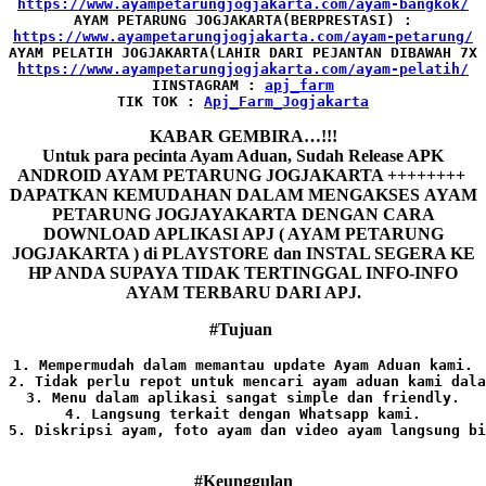
AYAM PETARUNG JOGJAKARTA(BERPRESTASI) :
AYAM PELATIH JOGJAKARTA(LAHIR DARI PEJANTAN DIBAWAH 7X 
IINSTAGRAM : 
TIK TOK : 
Apj_Farm_Jogjakarta
KABAR GEMBIRA…!!!
Untuk para pecinta Ayam Aduan, Sudah Release APK
ANDROID AYAM PETARUNG JOGJAKARTA ++++++++
DAPATKAN KEMUDAHAN DALAM MENGAKSES AYAM
PETARUNG JOGJAYAKARTA DENGAN CARA
DOWNLOAD APLIKASI APJ ( AYAM PETARUNG
JOGJAKARTA ) di PLAYSTORE dan INSTAL SEGERA KE
HP ANDA SUPAYA TIDAK TERTINGGAL INFO-INFO
AYAM TERBARU DARI APJ.
#Tujuan
1. Mempermudah dalam memantau update Ayam Aduan kami.

2. Tidak perlu repot untuk mencari ayam aduan kami dala
3. Menu dalam aplikasi sangat simple dan friendly.

4. Langsung terkait dengan Whatsapp kami.

5. Diskripsi ayam, foto ayam dan video ayam langsung bi
#Keunggulan