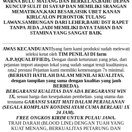
WARNA BULU MATANG DAN BERKELAS,BAHU DEPAN
KUNCUP SULIT DI SAYAP DAN MEMILIKI SRANGAN
MEMATIKAN,KAKI BESAR,SISIK UBET KANAN
KIRI,CALON PERONTOK TULANG
LAWAN.SAMBUNGAN DARI LEHER,BAHU DST RAPET
TANPA JEDA ,JADI MEMILIKI DAYA TAHAN DAN
STAMINA YANG SANGAT BAIK.
AWAS KECANDUAN!!!
yang farm kami produksi sudah melewati
seleksi ketat oleh
TIM
P
ENILAI DI farm
A.P.J(QUALIFFIED),
Dengan darah keturunan yang jelas, dari
pejantan import ataupun lokal yang sudah sangat teruji kualitasnya.
rata2 prestasi Pejantan kami memiliki kemenangan 7x minimal.
(BERHATI HATILAH DALAM MENILAI KUALITAS,
dengan tampilan yang sama dengan kualitas yang jauh
BERBEDA).
BERGARANSI KUALITAS DAN ADA BERGARANSI WIN
1X,
sesuai harga dan kesepakatan pembelian. yang utama dan
terutama
GARANSI SAKIT MATI DALAM PERJALANAN
(SEGALA KOMPLAIN KONDISI AYAM CUMA BERLAKU 1X
24 JAM).
FREE ONGKOS KIRIM UNTUK PULAU JAWA.
TRAH DARAH (BLOOD LINE) DENGAN TUAH YANG
KUAT MENANG, BERKUALITAS PETARUNG DAN