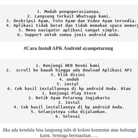
1. Mudah pengoperasiannya.
2. Langsung terkait Whatsapp kami.

3. Deskripsi Ayam, Foto Ayam dan Video Ayam tersedia.

4. Aplikasi tidak berat dan tidak memakan space memory
5. Menu navigator aplikasi sangat simple.

6. Support untuk semua jenis android anda.
#Cara Install APK Android ayampetarung
1. Kunjungi WEB Resmi kami 
2.  scroll ke bawah hingga ada dowload Aplikasi APJ
3. klik disini 
4. unduh
5. instal 
6. Cek hasil installannya di hp android Anda. 
Atau

1. kunjungi Play Store

2. Ketik Ayam Petarung Jogjakarta

3. Instal

4. Cek hasil installannya di hp android Anda.

5. Selanjutnya coba dijalankan.

6. Selesai 
Jika ada kendala bisa langsung tulis di kolom komentar atau hubungi
kami. Semoga bermanfaat…..