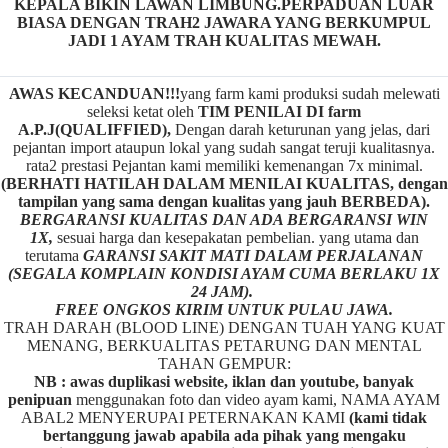
KEPALA BIKIN LAWAN LIMBUNG.PERPADUAN LUAR
BIASA DENGAN TRAH2 JAWARA YANG BERKUMPUL
JADI 1 AYAM TRAH KUALITAS MEWAH.
AWAS KECANDUAN!!!
yang farm kami produksi sudah melewati
seleksi ketat oleh
TIM
P
ENILAI DI farm
A.P.J(QUALIFFIED),
Dengan darah keturunan yang jelas, dari
pejantan import ataupun lokal yang sudah sangat teruji kualitasnya.
rata2 prestasi Pejantan kami memiliki kemenangan 7x minimal.
(BERHATI HATILAH DALAM MENILAI KUALITAS, dengan
tampilan yang sama dengan kualitas yang jauh BERBEDA).
BERGARANSI KUALITAS DAN ADA BERGARANSI WIN
1X,
sesuai harga dan kesepakatan pembelian. yang utama dan
terutama
GARANSI SAKIT MATI DALAM PERJALANAN
(SEGALA KOMPLAIN KONDISI AYAM CUMA BERLAKU 1X
24 JAM).
FREE ONGKOS KIRIM UNTUK PULAU JAWA.
TRAH DARAH (BLOOD LINE) DENGAN TUAH YANG KUAT
MENANG, BERKUALITAS PETARUNG DAN MENTAL
TAHAN GEMPUR:
NB : awas duplikasi website, iklan dan youtube, banyak
penipuan
menggunakan foto dan video ayam kami, NAMA AYAM
ABAL2 MENYERUPAI PETERNAKAN KAMI
(kami tidak
bertanggung jawab apabila ada pihak yang mengaku