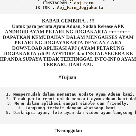
IINSTAGRAM : 
TIK TOK : 
Apj_Farm_Jogjakarta
KABAR GEMBIRA…!!!
Untuk para pecinta Ayam Aduan, Sudah Release APK
ANDROID AYAM PETARUNG JOGJAKARTA ++++++++
DAPATKAN KEMUDAHAN DALAM MENGAKSES AYAM
PETARUNG JOGJAYAKARTA DENGAN CARA
DOWNLOAD APLIKASI APJ ( AYAM PETARUNG
JOGJAKARTA ) di PLAYSTORE dan INSTAL SEGERA KE
HP ANDA SUPAYA TIDAK TERTINGGAL INFO-INFO AYAM
TERBARU DARI APJ.
#Tujuan
1. Mempermudah dalam memantau update Ayam Aduan kami.

2. Tidak perlu repot untuk mencari ayam aduan kami dal
3. Menu dalam aplikasi sangat simple dan friendly.

4. Langsung terkait dengan Whatsapp kami.

5. Diskripsi ayam, foto ayam dan video ayam langsung b
#Keunggulan