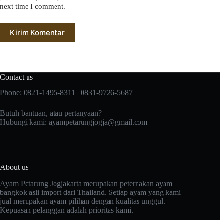
next time I comment.
Kirim Komentar
Contact us
Phone: 0821-1495-8311 | 0831-9726-5687
Butuh bantuan, atau pertanyaan?
Hubungi kami:
ayampetarungjogja@gmail.com
About us
Ayam Petarung Jogjakarta merupakan peternakan ayam
bangkok asli import dari Thailand. Setiap ayam yang kami
jual merupakan ayam pilihan dengan kualitas unggul.
Kepuasan pelanggan adalah prioritas kami.