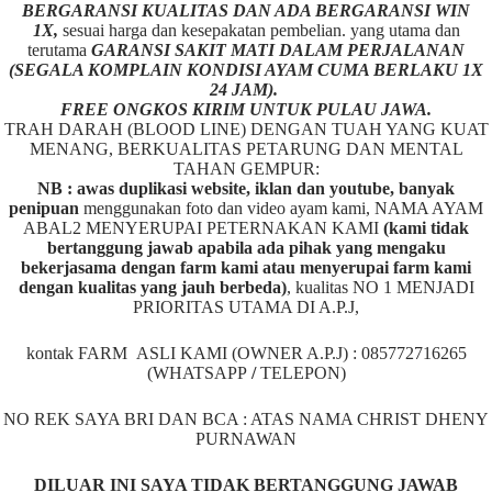
BERGARANSI KUALITAS DAN ADA BERGARANSI WIN
1X,
sesuai harga dan kesepakatan pembelian. yang utama dan
terutama
GARANSI SAKIT MATI DALAM PERJALANAN
(SEGALA KOMPLAIN KONDISI AYAM CUMA BERLAKU 1X
24 JAM).
FREE ONGKOS KIRIM UNTUK PULAU JAWA.
TRAH DARAH (BLOOD LINE) DENGAN TUAH YANG KUAT
MENANG, BERKUALITAS PETARUNG DAN MENTAL
TAHAN GEMPUR:
NB : awas duplikasi website, iklan dan youtube, banyak
penipuan
menggunakan foto dan video ayam kami, NAMA AYAM
ABAL2 MENYERUPAI PETERNAKAN KAMI
(kami tidak
bertanggung jawab apabila ada pihak yang mengaku
bekerjasama dengan farm kami atau menyerupai farm kami
dengan kualitas yang jauh berbeda)
,
kualitas NO 1 MENJADI
PRIORITAS UTAMA DI A.P.J,
kontak FARM ASLI KAMI (OWNER A.P.J) : 085772716265
(WHATSAPP
/
TELEPON)
NO REK SAYA BRI DAN BCA : ATAS NAMA CHRIST DHENY
PURNAWAN
DILUAR INI SAYA TIDAK BERTANGGUNG JAWAB