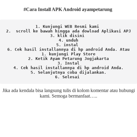
#Cara Install APK Android ayampetarung
1. Kunjungi WEB Resmi kami 
2.  scroll ke bawah hingga ada dowload Aplikasi APJ
3. klik disini 
4. unduh
5. instal 
6. Cek hasil installannya di hp android Anda. 
Atau

1. kunjungi Play Store

2. Ketik Ayam Petarung Jogjakarta

3. Instal

4. Cek hasil installannya di hp android Anda.

5. Selanjutnya coba dijalankan.

6. Selesai 
Jika ada kendala bisa langsung tulis di kolom komentar atau hubungi
kami. Semoga bermanfaat…..