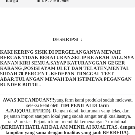
Harga        = RP.2100.000
DESKRIPSI :
KAKI KERING SISIK DI PERGELANGANYA MEWAH
BERCAK TIDAK BERATURAN.SELIP KE ARAH JALUNYA
KANAN KIRI SEMUA,SAYAP KATURANGGAN GEGER
KARANG ,POSISI AYAM ULET DAN TELATEN,MENTAL
SUDAH 70 PERCENT ,KEDEPAN TIINGGAL TEST
ABAR,TULANGAN MEWAH DAN ISTIMEWA PEGANGAN
BUNDER BOTOL.
AWAS KECANDUAN!!!
yang farm kami produksi sudah melewati
seleksi ketat oleh
TIM
P
ENILAI DI farm
A.P.J(QUALIFFIED),
Dengan darah keturunan yang jelas, dari
pejantan import ataupun lokal yang sudah sangat teruji kualitasnya.
rata2 prestasi Pejantan kami memiliki kemenangan 7x minimal.
(BERHATI HATILAH DALAM MENILAI KUALITAS, dengan
tampilan yang sama dengan kualitas yang jauh BERBEDA).