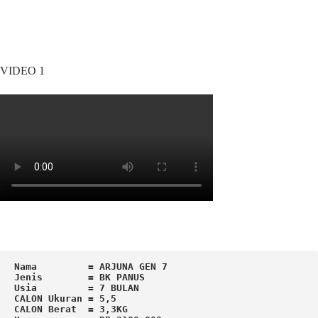
VIDEO 1
Nama         = ARJUNA GEN 7

Jenis        = BK PANUS

Usia         = 7 BULAN

CALON Ukuran = 5,5

CALON Berat  = 3,3KG
