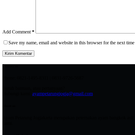
Add Comment
*
Save my name, email and website in this browser for the next tim
Kirim Komentar
Contact us
Phone: 0821-1495-8311 | 0831-9726-5687
Butuh bantuan, atau pertanyaan?
Hubungi kami:
ayampetarungjogja@gmail.com
About us
Ayam Petarung Jogjakarta merupakan peternakan ayam bangkok asli im
kami.