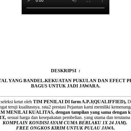
DESKRIPSI :
AL YANG BANDEL.KEKUATAN PUKULAN DAN EFECT P
BAGUS UNTUK JADI JAWARA.
seleksi ketat oleh
TIM
P
ENILAI DI farm A.P.J(QUALIFFIED),
De
gat teruji kualitasnya. rata2 prestasi Pejantan kami memiliki kemenan
ENILAI KUALITAS, dengan tampilan yang sama dengan kua
1X,
sesuai harga dan kesepakatan pembelian. yang utama dan terutam
KOMPLAIN KONDISI AYAM CUMA BERLAKU 1X 24 JAM).
FREE ONGKOS KIRIM UNTUK PULAU JAWA.