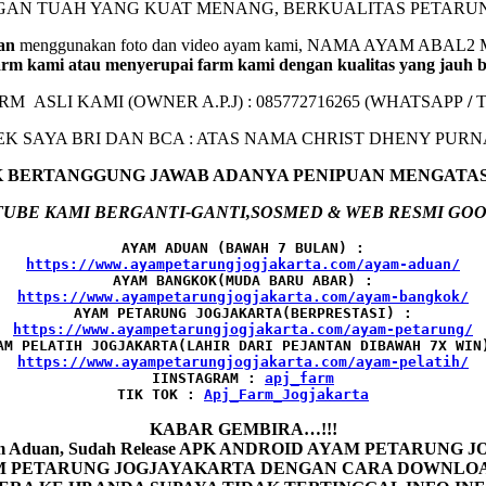
NGAN TUAH YANG KUAT MENANG, BERKUALITAS PETARU
an
menggunakan foto dan video ayam kami, NAMA AYAM A
rm kami atau menyerupai farm kami dengan kualitas yang jauh 
ARM ASLI KAMI (OWNER A.P.J) : 085772716265 (WHATSAPP
/
EK SAYA BRI DAN BCA : ATAS NAMA CHRIST DHENY PUR
AK BERTANGGUNG JAWAB ADANYA PENIPUAN MENGATA
UBE KAMI BERGANTI-GANTI,SOSMED & WEB RESMI GOO
AYAM ADUAN (BAWAH 7 BULAN) :
AYAM BANGKOK(MUDA BARU ABAR) :
AYAM PETARUNG JOGJAKARTA(BERPRESTASI) :
AM PELATIH JOGJAKARTA(LAHIR DARI PEJANTAN DIBAWAH 7X WIN
IINSTAGRAM : 
TIK TOK : 
Apj_Farm_Jogjakarta
KABAR GEMBIRA…!!!
Ayam Aduan, Sudah Release APK ANDROID AYAM PETARUNG
ETARUNG JOGJAYAKARTA DENGAN CARA DOWNLOAD AP