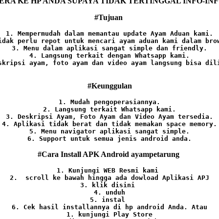
ERA KE HP ANDA SUPAYA TIDAK TERTINGGAL INFO-IN
#Tujuan
1. Mempermudah dalam memantau update Ayam Aduan kami.

idak perlu repot untuk mencari ayam aduan kami dalam brow
3. Menu dalam aplikasi sangat simple dan friendly.

4. Langsung terkait dengan Whatsapp kami.

skripsi ayam, foto ayam dan video ayam langsung bisa dili
#Keunggulan
1. Mudah pengoperasiannya.
2. Langsung terkait Whatsapp kami.

3. Deskripsi Ayam, Foto Ayam dan Video Ayam tersedia.

4. Aplikasi tidak berat dan tidak memakan space memory.

5. Menu navigator aplikasi sangat simple.

6. Support untuk semua jenis android anda.
#Cara Install APK Android ayampetarung
1. Kunjungi WEB Resmi kami 
2.  scroll ke bawah hingga ada dowload Aplikasi APJ
3. klik disini 
4. unduh
5. instal 
6. Cek hasil installannya di hp android Anda. 
Atau

1. kunjungi Play Store
