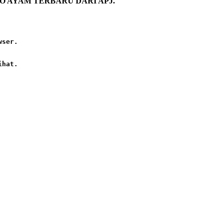
FO AYAM TERBARU DARI APJ.
ser.

hat. 
