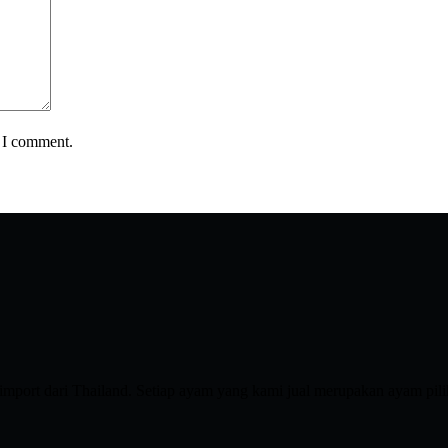
e I comment.
port dari Thailand. Setiap ayam yang kami jual merupakan ayam pilih