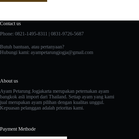
Contact us
Phone: 0821-1495-8311 | 0831-9726-5687
Butuh bantuan, atau pertanyaan?
Hubungi kami:
ayampetarungjogja@gmail.com
About us
Ayam Petarung Jogjakarta merupakan peternakan ayam
bangkok asli import dari Thailand. Setiap ayam yang kami
jual merupakan ayam pilihan dengan kualitas unggul.
Kepuasan pelanggan adalah prioritas kami.
Payment Methode