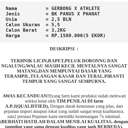
Nama          = GERBONG X ATHLETE
Jenis         = BK PANUS X PHANAT
Usia          = 2,5 BLN
Calon Ukuran  = 5,5

Harga         = RP.1500.000(5 EKOR)
DESKRIPSI :
TEKHNIK LICIN,RAPET,PELUK DORONNG DAN
NGALUNG,WALAU MASIH KECIL MENTALNYA SANGAT
MATANG,DAN MEMPUNYAI DASAR YANG
TERAMPIL.TULANGAN KASAR DAN TEBAL.PIRANTI
TEMPUR YANG SANGAT SEMPURNA.
AWAS KECANDUAN!!!
yang farm kami produksi sudah melewati
seleksi ketat oleh
TIM
P
ENILAI DI farm
A.P.J(QUALIFFIED),
Dengan darah keturunan yang jelas, dari
pejantan import ataupun lokal yang sudah sangat teruji kualitasnya.
rata2 prestasi Pejantan kami memiliki kemenangan 7x minimal.
(BERHATI HATILAH DALAM MENILAI KUALITAS, dengan
tampilan yang sama dengan kualitas yang jauh BERBEDA).