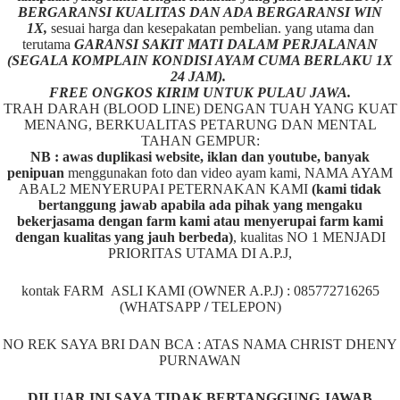
BERGARANSI KUALITAS DAN ADA BERGARANSI WIN
1X,
sesuai harga dan kesepakatan pembelian. yang utama dan
terutama
GARANSI SAKIT MATI DALAM PERJALANAN
(SEGALA KOMPLAIN KONDISI AYAM CUMA BERLAKU 1X
24 JAM).
FREE ONGKOS KIRIM UNTUK PULAU JAWA.
TRAH DARAH (BLOOD LINE) DENGAN TUAH YANG KUAT
MENANG, BERKUALITAS PETARUNG DAN MENTAL
TAHAN GEMPUR:
NB : awas duplikasi website, iklan dan youtube, banyak
penipuan
menggunakan foto dan video ayam kami, NAMA AYAM
ABAL2 MENYERUPAI PETERNAKAN KAMI
(kami tidak
bertanggung jawab apabila ada pihak yang mengaku
bekerjasama dengan farm kami atau menyerupai farm kami
dengan kualitas yang jauh berbeda)
,
kualitas NO 1 MENJADI
PRIORITAS UTAMA DI A.P.J,
kontak FARM ASLI KAMI (OWNER A.P.J) : 085772716265
(WHATSAPP
/
TELEPON)
NO REK SAYA BRI DAN BCA : ATAS NAMA CHRIST DHENY
PURNAWAN
DILUAR INI SAYA TIDAK BERTANGGUNG JAWAB