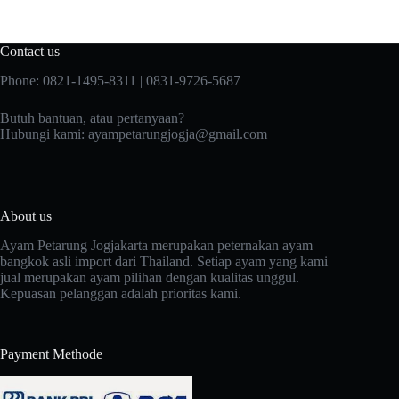
Contact us
Phone: 0821-1495-8311 | 0831-9726-5687
Butuh bantuan, atau pertanyaan?
Hubungi kami:
ayampetarungjogja@gmail.com
About us
Ayam Petarung Jogjakarta merupakan peternakan ayam
bangkok asli import dari Thailand. Setiap ayam yang kami
jual merupakan ayam pilihan dengan kualitas unggul.
Kepuasan pelanggan adalah prioritas kami.
Payment Methode