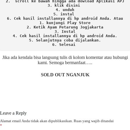
2.  scroll ke bawah hingga ada dowload Aplikasi APJ
3. klik disini 
4. unduh
5. instal 
6. Cek hasil installannya di hp android Anda. 
Atau

1. kunjungi Play Store

2. Ketik Ayam Petarung Jogjakarta

3. Instal

4. Cek hasil installannya di hp android Anda.

5. Selanjutnya coba dijalankan.

6. Selesai 
Jika ada kendala bisa langsung tulis di kolom komentar atau hubungi
kami. Semoga bermanfaat…..
SOLD OUT NGANJUK
Leave a Reply
Alamat email Anda tidak akan dipublikasikan.
Ruas yang wajib ditandai
*