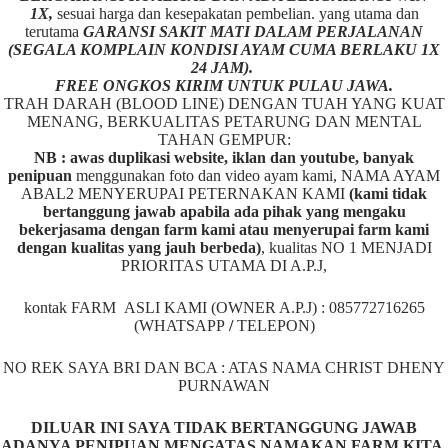
1X,
sesuai harga dan kesepakatan pembelian. yang utama dan
terutama
GARANSI SAKIT MATI DALAM PERJALANAN
(SEGALA KOMPLAIN KONDISI AYAM CUMA BERLAKU 1X
24 JAM).
FREE ONGKOS KIRIM UNTUK PULAU JAWA.
TRAH DARAH (BLOOD LINE) DENGAN TUAH YANG KUAT
MENANG, BERKUALITAS PETARUNG DAN MENTAL
TAHAN GEMPUR:
NB : awas duplikasi website, iklan dan youtube, banyak
penipuan
menggunakan foto dan video ayam kami, NAMA AYAM
ABAL2 MENYERUPAI PETERNAKAN KAMI
(kami tidak
bertanggung jawab apabila ada pihak yang mengaku
bekerjasama dengan farm kami atau menyerupai farm kami
dengan kualitas yang jauh berbeda)
,
kualitas NO 1 MENJADI
PRIORITAS UTAMA DI A.P.J,
kontak FARM ASLI KAMI (OWNER A.P.J) : 085772716265
(WHATSAPP
/
TELEPON)
NO REK SAYA BRI DAN BCA : ATAS NAMA CHRIST DHENY
PURNAWAN
DILUAR INI SAYA TIDAK BERTANGGUNG JAWAB
ADANYA PENIPUAN MENGATAS NAMAKAN FARM KITA.