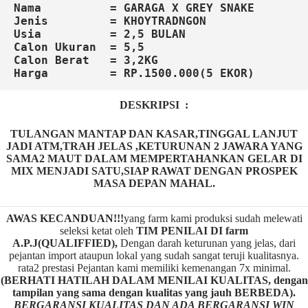
Nama          = GARAGA X GREY SNAKE
Jenis         = KHOYTRADNGON
Usia          = 2,5 BULAN
Calon Ukuran  = 5,5

Harga         = RP.1500.000(5 EKOR)
DESKRIPSI :
TULANGAN MANTAP DAN KASAR,TINGGAL LANJUT
JADI ATM,TRAH JELAS ,KETURUNAN 2 JAWARA YANG
SAMA2 MAUT DALAM MEMPERTAHANKAN GELAR DI
MIX MENJADI SATU,SIAP RAWAT DENGAN PROSPEK
MASA DEPAN MAHAL.
AWAS KECANDUAN!!!
yang farm kami produksi sudah melewati
seleksi ketat oleh
TIM
P
ENILAI DI farm
A.P.J(QUALIFFIED),
Dengan darah keturunan yang jelas, dari
pejantan import ataupun lokal yang sudah sangat teruji kualitasnya.
rata2 prestasi Pejantan kami memiliki kemenangan 7x minimal.
(BERHATI HATILAH DALAM MENILAI KUALITAS, dengan
tampilan yang sama dengan kualitas yang jauh BERBEDA).
BERGARANSI KUALITAS DAN ADA BERGARANSI WIN