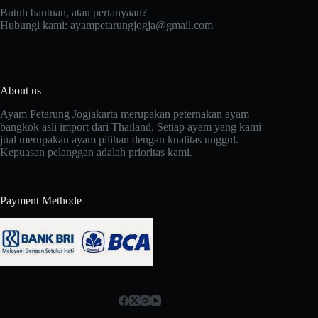
Butuh bantuan, atau pertanyaan?
Hubungi kami:
ayampetarungjogja@gmail.com
About us
Ayam Petarung Jogjakarta merupakan peternakan ayam
bangkok asli import dari Thailand. Setiap ayam yang kami
jual merupakan ayam pilihan dengan kualitas unggul.
Kepuasan pelanggan adalah prioritas kami.
Payment Methode