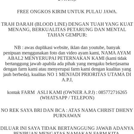
FREE ONGKOS KIRIM UNTUK PULAU JAWA.
TRAH DARAH (BLOOD LINE) DENGAN TUAH YANG KUAT
MENANG, BERKUALITAS PETARUNG DAN MENTAL
TAHAN GEMPUR:
NB : awas duplikasi website, iklan dan youtube, banyak
penipuan menggunakan foto dan video ayam kami, NAMA AYAM
ABAL2 MENYERUPAI PETERNAKAN KAMI (kami tidak
bertanggung jawab apabila ada pihak yang mengaku bekerjasama
dengan farm kami atau menyerupai farm kami dengan kualitas yang
jauh berbeda), kualitas NO 1 MENJADI PRIORITAS UTAMA DI
A.P.J,
kontak FARM ASLI KAMI (OWNER A.P.J) : 085772716265
(WHATSAPP / TELEPON)
NO REK SAYA BRI DAN BCA : ATAS NAMA CHRIST DHENY
PURNAWAN
DILUAR INI SAYA TIDAK BERTANGGUNG JAWAB ADANYA
PENIPUAN MENGATAS NAMAKAN FARM KITA.