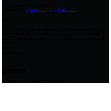
Butuh bantuan, atau pertanyaan?
Hubungi kami:
ayampetarungjogja@gmail.com
About us
Ayam Petarung Jogjakarta merupakan peternakan ayam bangkok
asli import dari Thailand. Setiap ayam yang kami jual merupakan
ayam pilihan dengan kualitas unggul. Kepuasan pelanggan adalah
prioritas kami.
Payment Methode
Copyright © 2026 Ayam Petarung Jogja