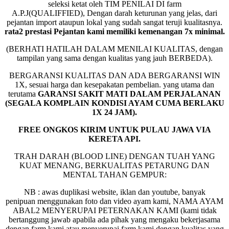
seleksi ketat oleh TIM PENILAI DI farm
A.P.J(QUALIFFIED), Dengan darah keturunan yang jelas, dari
pejantan import ataupun lokal yang sudah sangat teruji kualitasnya.
rata2 prestasi Pejantan kami memiliki kemenangan 7x minimal.
(BERHATI HATILAH DALAM MENILAI KUALITAS, dengan
tampilan yang sama dengan kualitas yang jauh BERBEDA).
BERGARANSI KUALITAS DAN ADA BERGARANSI WIN
1X, sesuai harga dan kesepakatan pembelian. yang utama dan
terutama
GARANSI SAKIT MATI DALAM PERJALANAN
(SEGALA KOMPLAIN KONDISI AYAM CUMA BERLAKU
1X 24 JAM).
FREE ONGKOS KIRIM UNTUK PULAU JAWA VIA
KERETA API.
TRAH DARAH (BLOOD LINE) DENGAN TUAH YANG
KUAT MENANG, BERKUALITAS PETARUNG DAN
MENTAL TAHAN GEMPUR:
NB : awas duplikasi website, iklan dan youtube, banyak
penipuan menggunakan foto dan video ayam kami, NAMA AYAM
ABAL2 MENYERUPAI PETERNAKAN KAMI (kami tidak
bertanggung jawab apabila ada pihak yang mengaku bekerjasama
dengan farm kami atau menyerupai farm kami dengan kualitas yang