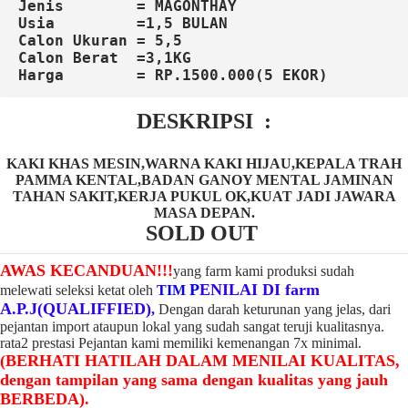
Jenis 
=
 MAGONTHAY
Usia 
=1,5 BULAN
Calon Ukuran = 5,5
Calon Berat  =3,1KG
Harga 
= RP.1500.000(5 EKOR)
DESKRIPSI :
KAKI KHAS MESIN,WARNA KAKI HIJAU,KEPALA TRAH
PAMMA KENTAL,BADAN GANOY MENTAL JAMINAN
TAHAN SAKIT,KERJA PUKUL OK,KUAT JADI JAWARA
MASA DEPAN.
SOLD OUT
AWAS KECANDUAN!!!
yang farm kami produksi sudah
P
ENILAI DI farm
melewati seleksi ketat oleh
TIM
A.P.J(QUALIFFIED)
,
Dengan darah keturunan yang jelas, dari
pejantan import ataupun lokal yang sudah sangat teruji kualitasnya.
rata2 prestasi Pejantan kami memiliki kemenangan 7x minimal.
(BERHATI HATILAH DALAM MENILAI KUALITAS,
dengan tampilan yang sama dengan kualitas yang jauh
BERBEDA).