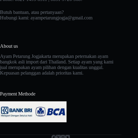
Butuh bantuan, atau pertanyaan?
Hubungi kami:
ayampetarungjogja@gmail.com
About us
Ayam Petarung Jogjakarta merupakan peternakan ayam
bangkok asli import dari Thailand. Setiap ayam yang kami
jual merupakan ayam pilihan dengan kualitas unggul.
Kepuasan pelanggan adalah prioritas kami.
Payment Methode