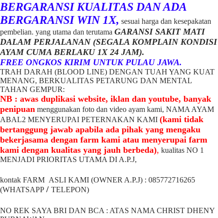
BERGARANSI KUALITAS DAN ADA
BERGARANSI WIN 1X,
sesuai harga dan kesepakatan
GARANSI SAKIT MATI
pembelian. yang utama dan terutama
DALAM PERJALANAN (SEGALA KOMPLAIN KONDISI
AYAM CUMA BERLAKU 1X 24 JAM).
FREE ONGKOS KIRIM UNTUK PULAU JAWA.
TRAH DARAH (BLOOD LINE) DENGAN TUAH YANG KUAT
MENANG, BERKUALITAS PETARUNG DAN MENTAL
TAHAN GEMPUR:
NB : awas duplikasi website, iklan dan youtube, banyak
penipuan
menggunakan foto dan video ayam kami, NAMA AYAM
(kami tidak
ABAL2 MENYERUPAI PETERNAKAN KAMI
bertanggung jawab apabila ada pihak yang mengaku
bekerjasama dengan farm kami atau menyerupai farm
kami dengan kualitas yang jauh berbeda)
,
kualitas NO 1
MENJADI PRIORITAS UTAMA DI A.P.J,
kontak FARM ASLI KAMI (OWNER A.P.J) : 085772716265
/
(WHATSAPP
TELEPON)
NO REK SAYA BRI DAN BCA : ATAS NAMA CHRIST DHENY