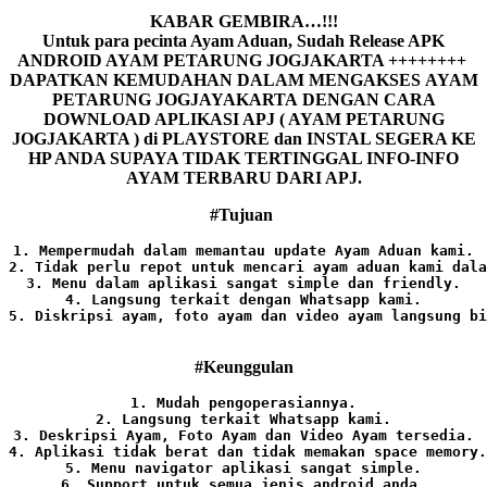
KABAR GEMBIRA…!!!
Untuk para pecinta Ayam Aduan, Sudah Release APK
ANDROID AYAM PETARUNG JOGJAKARTA ++++++++
DAPATKAN KEMUDAHAN DALAM MENGAKSES AYAM
PETARUNG JOGJAYAKARTA DENGAN CARA
DOWNLOAD APLIKASI APJ ( AYAM PETARUNG
JOGJAKARTA ) di PLAYSTORE dan INSTAL SEGERA KE
HP ANDA SUPAYA TIDAK TERTINGGAL INFO-INFO
AYAM TERBARU DARI APJ.
#Tujuan
1. Mempermudah dalam memantau update Ayam Aduan kami.

2. Tidak perlu repot untuk mencari ayam aduan kami dala
3. Menu dalam aplikasi sangat simple dan friendly.

4. Langsung terkait dengan Whatsapp kami.

5. Diskripsi ayam, foto ayam dan video ayam langsung bi
#Keunggulan
1. Mudah pengoperasiannya.
2. Langsung terkait Whatsapp kami.

3. Deskripsi Ayam, Foto Ayam dan Video Ayam tersedia.

4. Aplikasi tidak berat dan tidak memakan space memory.

5. Menu navigator aplikasi sangat simple.

6. Support untuk semua jenis android anda.