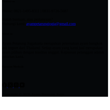
Contact us
Phone: 0821-1495-8311 | 0831-9726-5687
Butuh bantuan, atau pertanyaan?
Hubungi kami:
ayampetarungjogja@gmail.com
About us
Ayam Petarung Jogjakarta merupakan peternakan ayam bangkok
asli import dari Thailand. Setiap ayam yang kami jual merupakan
ayam pilihan dengan kualitas unggul. Kepuasan pelanggan adalah
prioritas kami.
Payment Methode
Copyright © 2026 Ayam Petarung Jogja