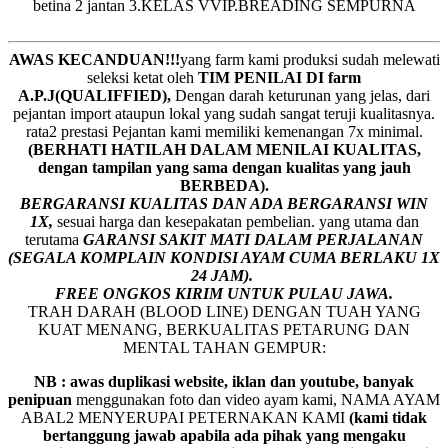
betina 2 jantan 3.KELAS VVIP.BREADING SEMPURNA
AWAS KECANDUAN!!!
yang farm kami produksi sudah melewati
seleksi ketat oleh
TIM
P
ENILAI DI farm
A.P.J(QUALIFFIED),
Dengan darah keturunan yang jelas, dari
pejantan import ataupun lokal yang sudah sangat teruji kualitasnya.
rata2 prestasi Pejantan kami memiliki kemenangan 7x minimal.
(BERHATI HATILAH DALAM MENILAI KUALITAS,
dengan tampilan yang sama dengan kualitas yang jauh
BERBEDA).
BERGARANSI KUALITAS DAN ADA BERGARANSI WIN
1X,
sesuai harga dan kesepakatan pembelian. yang utama dan
terutama
GARANSI SAKIT MATI DALAM PERJALANAN
(SEGALA KOMPLAIN KONDISI AYAM CUMA BERLAKU 1X
24 JAM).
FREE ONGKOS KIRIM UNTUK PULAU JAWA.
TRAH DARAH (BLOOD LINE) DENGAN TUAH YANG
KUAT MENANG, BERKUALITAS PETARUNG DAN
MENTAL TAHAN GEMPUR:
NB : awas duplikasi website, iklan dan youtube, banyak
penipuan
menggunakan foto dan video ayam kami, NAMA AYAM
ABAL2 MENYERUPAI PETERNAKAN KAMI
(kami tidak
bertanggung jawab apabila ada pihak yang mengaku