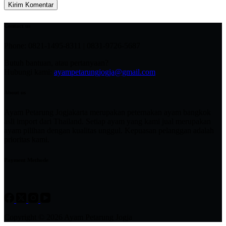
Kirim Komentar
Contact us
Phone: 0821-1495-8311 | 0831-9726-5687
Butuh bantuan, atau pertanyaan?
Hubungi kami:
ayampetarungjogja@gmail.com
About us
Ayam Petarung Jogjakarta merupakan peternakan ayam bangkok
asli import dari Thailand. Setiap ayam yang kami jual merupakan
ayam pilihan dengan kualitas unggul. Kepuasan pelanggan adalah
prioritas kami.
Payment Methode
Copyright © 2026 Ayam Petarung Jogja