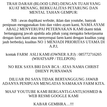
TRAH DARAH (BLOOD LINE) DENGAN TUAH YANG
KUAT MENANG, BERKUALITAS PETARUNG DAN
MENTAL TAHAN GEMPUR:
NB : awas duplikasi website, iklan dan youtube, banyak
penipuan menggunakan foto dan video ayam kami, NAMA AYAM
ABAL2 MENYERUPAI PETERNAKAN KAMI (kami tidak
bertanggung jawab apabila ada pihak yang mengaku bekerjasama
dengan farm kami atau menyerupai farm kami dengan kualitas yang
jauh berbeda), kualitas NO 1 MENJADI PRIORITAS UTAMA DI
A.P.J,
kontak FARM ASLI KAMI (OWNER A.P.J) : 085772716265
(WHATSAPP / TELEPON)
NO REK SAYA BRI DAN BCA : ATAS NAMA CHRIST
DHENY PURNAWAN
DILUAR INI SAYA TIDAK BERTANGGUNG JAWAB
ADANYA PENIPUAN MENGATAS NAMAKAN FARM KITA.
MAAF YOUTUBE KAMI BERGANTI-GANTI,SOSMED &
WEB RESMI GOOGLE KAMI
KABAR GEMBIRA…!!!