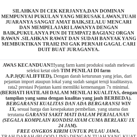
SILAHKAN DI CEK KERJANYA,DAN DOMINAN
MEMPUNYAI PUKULAN YANG MERUSAK LAWAN,TUAH
JUARANYA SANGAT AMAT BAIK,SELALU MENCARI
DAN MEMPELAJARI LAWANYA DENGAN
BAIK,PUKULANYA PUN DI TEMPAT2 BAGIAN2 ORGAN
RAWAN .SILAHKAN RAWAT DAN SUDAH BANYAK YANG
MEMBUKTIKAN TRAH2 INI GAK PERNAH GAGAL CARI
DUIT BUAT JURAGANYA.
AWAS KECANDUAN!!!
yang farm kami produksi sudah melewati
seleksi ketat oleh
TIM
P
ENILAI DI farm
A.P.J(QUALIFFIED),
Dengan darah keturunan yang jelas, dari
pejantan import ataupun lokal yang sudah sangat teruji kualitasnya.
rata2 prestasi Pejantan kami memiliki kemenangan 7x minimal.
(BERHATI HATILAH DALAM MENILAI KUALITAS, dengan
tampilan yang sama dengan kualitas yang jauh BERBEDA).
BERGARANSI KUALITAS DAN ADA BERGARANSI WIN
1X,
sesuai harga dan kesepakatan pembelian. yang utama dan
terutama
GARANSI SAKIT MATI DALAM PERJALANAN
(SEGALA KOMPLAIN KONDISI AYAM CUMA BERLAKU 1X
24 JAM).
FREE ONGKOS KIRIM UNTUK PULAU JAWA.
TRAH DARAH (BLOOD LINE) DENGAN TUAH YANG KUAT