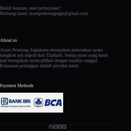
Butuh bantuan, atau pertanyaan?
Hubungi kami:
ayampetarungjogja@gmail.com
About us
Ayam Petarung Jogjakarta merupakan peternakan ayam
bangkok asli import dari Thailand. Setiap ayam yang kami
jual merupakan ayam pilihan dengan kualitas unggul.
Kepuasan pelanggan adalah prioritas kami.
Payment Methode