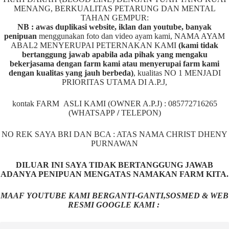
MENANG, BERKUALITAS PETARUNG DAN MENTAL
TAHAN GEMPUR:
NB : awas duplikasi website, iklan dan youtube, banyak
penipuan
menggunakan foto dan video ayam kami, NAMA AYAM
ABAL2 MENYERUPAI PETERNAKAN KAMI
(kami tidak
bertanggung jawab apabila ada pihak yang mengaku
bekerjasama dengan farm kami atau menyerupai farm kami
dengan kualitas yang jauh berbeda)
,
kualitas NO 1 MENJADI
PRIORITAS UTAMA DI A.P.J,
kontak FARM ASLI KAMI (OWNER A.P.J) : 085772716265
(WHATSAPP
/
TELEPON)
NO REK SAYA BRI DAN BCA : ATAS NAMA CHRIST DHENY
PURNAWAN
DILUAR INI SAYA TIDAK BERTANGGUNG JAWAB
ADANYA PENIPUAN MENGATAS NAMAKAN FARM KITA.
MAAF YOUTUBE KAMI BERGANTI-GANTI,SOSMED & WEB
RESMI GOOGLE KAMI :