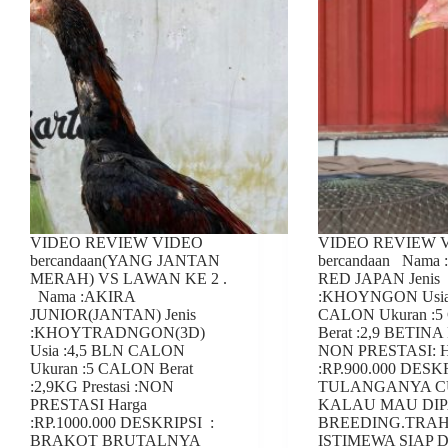
VIDEO REVIEW VIDEO
VIDEO REVIEW 
bercandaan(YANG JANTAN
bercandaan Nama
MERAH) VS LAWAN KE 2 .
RED JAPAN Jenis
Nama :AKIRA
:KHOYNGON Usia
JUNIOR(JANTAN) Jenis
CALON Ukuran :
:KHOYTRADNGON(3D)
Berat :2,9 BETINA P
Usia :4,5 BLN CALON
NON PRESTASI: H
Ukuran :5 CALON Berat
:RP.900.000 DESK
:2,9KG Prestasi :NON
TULANGANYA 
PRESTASI Harga
KALAU MAU DI
:RP.1000.000 DESKRIPSI :
BREEDING.TRA
BRAKOT BRUTALNYA
ISTIMEWA SIAP 