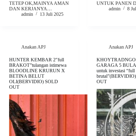
TETEP OK,MAINYA AMAN
UNTUK PANEN 
DAN KERJANYA…
admin
8 Ju
admin
13 Juli 2025
Anakan APJ
Anakan APJ
HUNTER KEMBAR 2″full
KHOYTRADNGO
BRAKOT”tulangan istimewa
GARAGA 5 BULAN
BLOODLINE KRURUN X
untuk investasi “full
BETINA BELUT
brutal”(BERVIDIO
OLI(BERVIDIO) SOLD
OUT
OUT