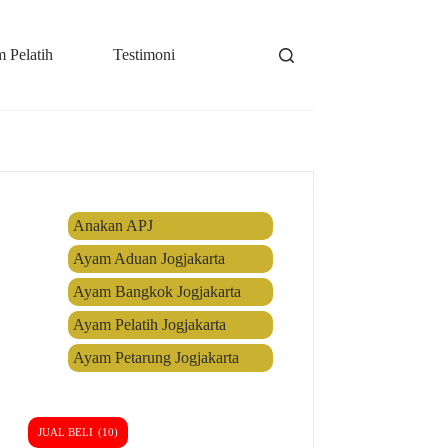
 Pelatih
Testimoni
News
Anakan APJ
Ayam Aduan Jogjakarta
Ayam Bangkok Jogjakarta
Ayam Pelatih Jogjakarta
Ayam Petarung Jogjakarta
JUAL BELI
(10)