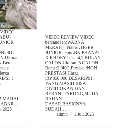
 VIDEO
KLABU)
VIDEO REVIEW VIDEO
JUNIOR
bercandaan(WARNA
MERAH) Nama :TIGER
N#3D#
JUNIOR Jenis :BK PHANAT
ON Ukuran
X KHOEY Usia :4,5 BULAN
 Berat
CALON Ukuran :5 CALON
stasi
Berat :2,9KG Prestasi :NON
arga
PRESTASI Harga
RIPSI :
:RP.850.000 DESKRIPSI :
L
YANG MASIH BISA
DIVIDIOKAN DAN
BERANI TARUNG,MUDA
M MAHAL
BAHAN
 SABAR…
DASAR,BASICNYA
li 2025
SUDAH…
admin
1 Juli 2025