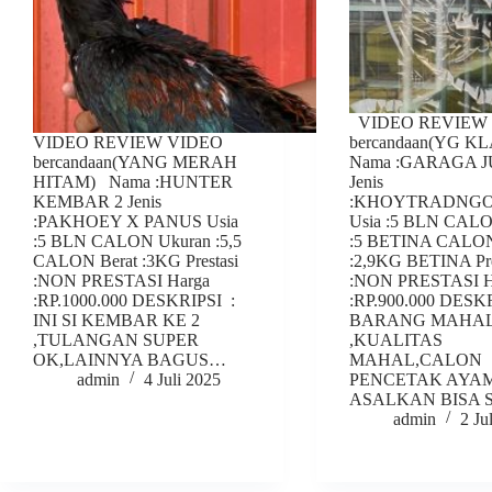
VIDEO REVIEW
VIDEO REVIEW VIDEO
bercandaan(YG 
bercandaan(YANG MERAH
Nama :GARAGA 
HITAM) Nama :HUNTER
Jenis
KEMBAR 2 Jenis
:KHOYTRADNGO
:PAKHOEY X PANUS Usia
Usia :5 BLN CAL
:5 BLN CALON Ukuran :5,5
:5 BETINA CALON
CALON Berat :3KG Prestasi
:2,9KG BETINA Pre
:NON PRESTASI Harga
:NON PRESTASI H
:RP.1000.000 DESKRIPSI :
:RP.900.000 DESK
INI SI KEMBAR KE 2
BARANG MAHA
,TULANGAN SUPER
,KUALITAS
OK,LAINNYA BAGUS…
MAHAL,CALON
admin
4 Juli 2025
PENCETAK AYA
ASALKAN BISA
admin
2 Ju