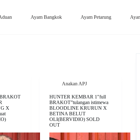
Aduan
Ayam Bangkok
Ayam Petarung
Ayam
Anakan APJ
 BRAKOT
HUNTER KEMBAR 1″full
R
BRAKOT”tulangan istimewa
G X
BLOODLINE KRURUN X
uat
BETINA BELUT
IO)
OLI(BERVIDIO) SOLD
OUT