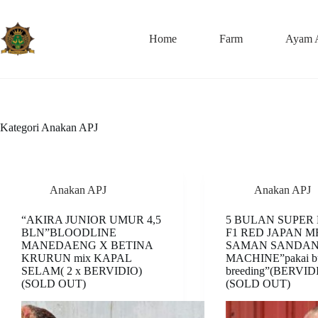
Skip
to
content
Home
Farm
Ayam 
Kategori
Anakan APJ
Anakan APJ
Anakan APJ
“AKIRA JUNIOR UMUR 4,5
5 BULAN SUPER
BLN”BLOODLINE
F1 RED JAPAN M
MANEDAENG X BETINA
SAMAN SANDAN
KRURUN mix KAPAL
MACHINE”pakai b
SELAM( 2 x BERVIDIO)
breeding”(BERVID
(SOLD OUT)
(SOLD OUT)