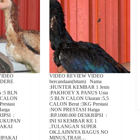
VIDEO
VIDEO REVIEW VIDEO
 :DERE
bercandaan(hitam) Nama
:HUNTER KEMBAR 1 Jenis
 :5 BLN
:PAKHOEY X PANUS Usia
5 CALON
:5 BLN CALON Ukuran :5,5
restasi
CALON Berat :3KG Prestasi
arga
:NON PRESTASI Harga
RIPSI :
:RP.1000.000 DESKRIPSI :
CUKUPAN
INI SI KEMBAR KE 1
PAKAI
,TULANGAN SUPER
H
OK,LAINNYA BAGUS NO
DIPAKAI
MINUS,TRAH…